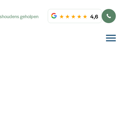
★
★
★
★
★
4,6
ishoudens geholpen