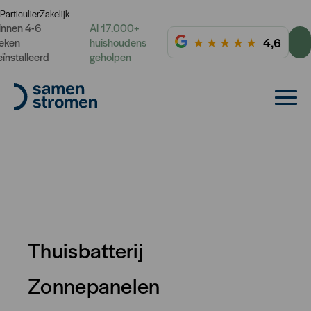
Particulier
Zakelijk
innen 4-6
Al 17.000+
★
★
★
★
★
4,6
eken
huishoudens
eïnstalleerd
geholpen
Thuisbatterij
Zonnepanelen