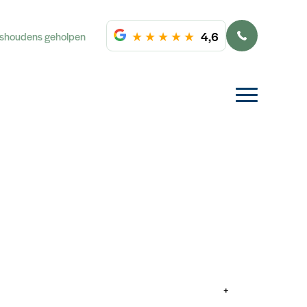
★
★
★
★
★
4,6
ishoudens geholpen
+