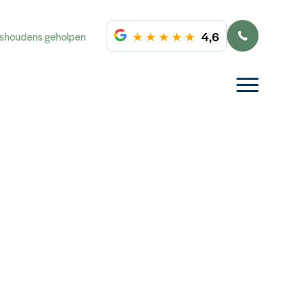
★
★
★
★
★
4,6
ishoudens geholpen