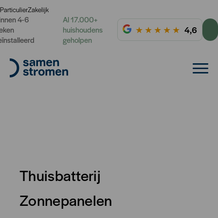
Particulier
Zakelijk
innen 4-6
Al 17.000+
★
★
★
★
★
4,6
eken
huishoudens
eïnstalleerd
geholpen
Thuisbatterij
Zonnepanelen