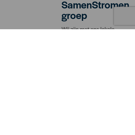
SamenStromen
groep
Wij zijn met ons lokale
kantoor onderdeel van
SamenStromen, een
organisatie met 5
vestigingen. Dat is een
voordeel voor jou! We
garanderen niet alleen
korte lijnen en
persoonlijk contact,
maar ook een groot
productaanbod. Zo
kunnen we namelijk
scherper inkopen en