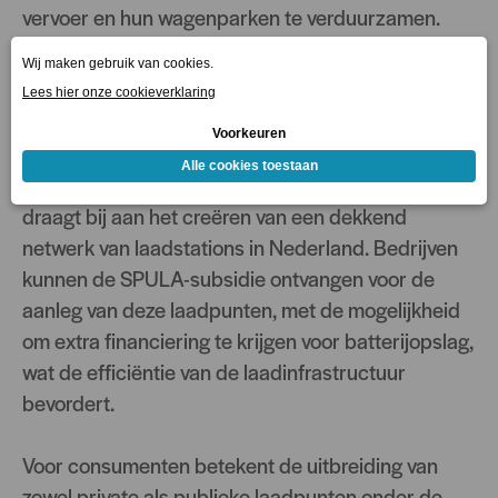
vervoer en hun wagenparken te verduurzamen.
SPULA
De
SPULA-regeling
richt zich op
publiek
toegankelijke laadpunten
voor zwaar vervoer,
zoals elektrische vrachtwagens en bussen. SPULA
draagt bij aan het creëren van een dekkend
netwerk van laadstations in Nederland. Bedrijven
kunnen de SPULA-subsidie ontvangen voor de
aanleg van deze laadpunten, met de mogelijkheid
om extra financiering te krijgen voor batterijopslag,
wat de efficiëntie van de laadinfrastructuur
bevordert.
Voor consumenten betekent de uitbreiding van
zowel private als publieke laadpunten onder de