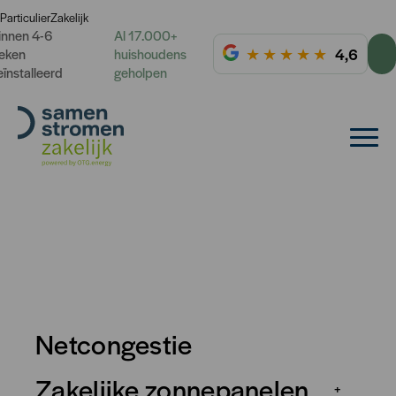
Particulier
Zakelijk
innen 4-6
Al 17.000+
★
★
★
★
★
4,6
eken
huishoudens
eïnstalleerd
geholpen
Netcongestie
Zakelijke zonnepanelen
+