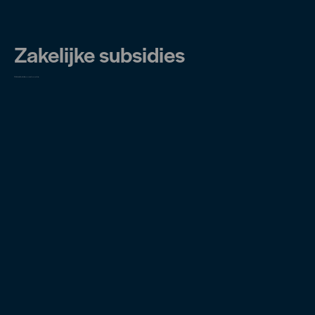
Zakelijke subsidies
Ontdek welke subsidies voor jou interessant zijn!