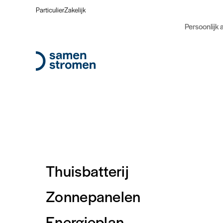
Particulier
Zakelijk
Persoonlijk 
Thuisbatterij
Thuisbatterij 20 kWh
Zonnepanelen
Een 20 kWh thuisbatterij helpt je energie op te sla
Energieplan