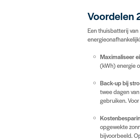
Voordelen 2
Een thuisbatterij va
energieonafhankelijk
Maximaliseer e
(kWh) energie op
Back-up bij str
twee dagen van s
gebruiken. Voor 
Kostenbesparin
opgewekte zonne
bijvoorbeeld. O