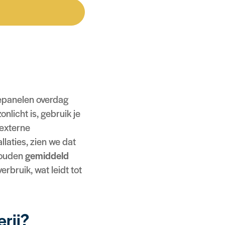
nepanelen overdag
licht is, gebruik je
 externe
laties, zien we dat
houden
gemiddeld
erbruik, wat leidt tot
rij?