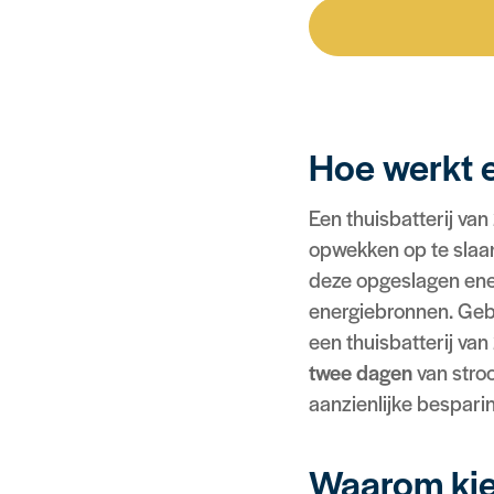
Hoe werkt e
Een thuisbatterij va
opwekken op te slaan
deze opgeslagen ener
energiebronnen. Geba
een thuisbatterij va
twee dagen
van stroo
aanzienlijke bespari
Waarom kiez