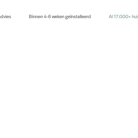
advies
Binnen 4-6 weken geïnstalleerd
Al 17.000+ hu
an en kosten te besparen