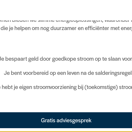
lijkheid van het energienet en bespaar je op je energier
omen bieden we slimme energieoplossingen, waaronder
n die je helpen om nog duurzamer en efficiënter met ener
Je bespaart geld door goedkope stroom op te slaan voor
Je bent voorbereid op een leven na de salderingsregel
 hebt je eigen stroomvoorziening bij (toekomstige) stroo
Gratis adviesgesprek