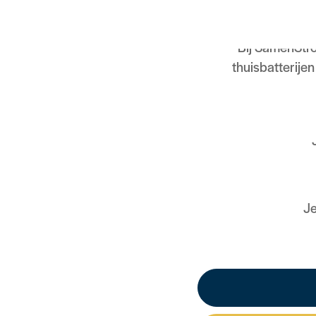
afhanke
Bij SamenStr
thuisbatterije
Je