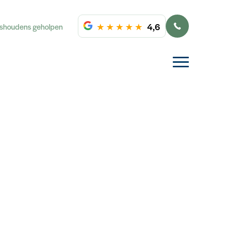
★
★
★
★
★
4,6
ishoudens geholpen