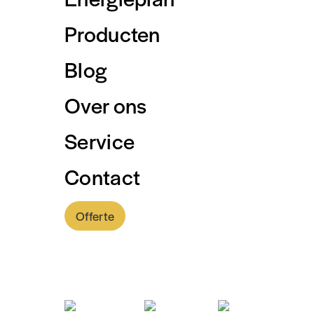
Producten
Blog
Home
/
Thuisbatteri
Over ons
Service
Een
20 kWh thuis
Contact
Met een thuisbatt
Offerte
gebruiken tijdens 
mogelijk en betaal 
0318 - 757 888
maar
Met zonnepanelen en