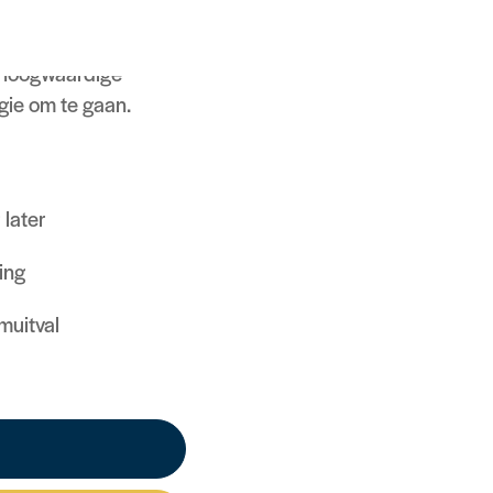
ekening.
 hoogwaardige
gie om te gaan.
 later
ing
muitval