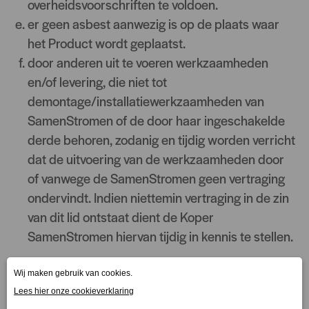
overheidsvoorschriften te voldoen.
er geen asbest aanwezig is op de plaats waar
het Product wordt geplaatst.
door anderen uit te voeren werkzaamheden
en/of levering, die niet tot
demontage/installatiewerkzaamheden van
SamenStromen of de door haar ingeschakelde
derde behoren, zodanig en tijdig worden verricht
dat de uitvoering van de werkzaamheden door
of vanwege de SamenStromen geen vertraging
ondervindt. Indien niettemin vertraging in de zin
van dit lid ontstaat dient de Koper
SamenStromen hiervan tijdig in kennis te stellen.
5.3 Schade en kosten, die ontstaan zijn doordat
aan de in dit artikel gestelde voorwaarden niet of