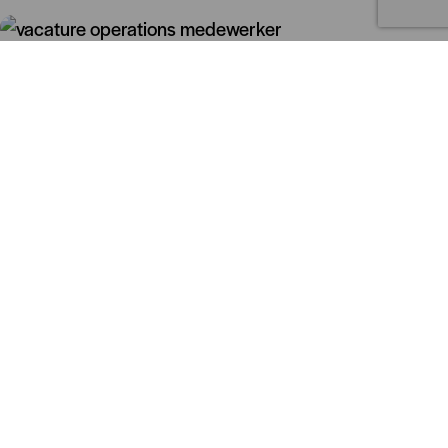
Vacature Allround Operationeel
Medewerker
Jij bent de schakel tussen techniek, planning en
uitvoering. Dankzij jouw voorbereiding verlopen onze
installaties van zonnepanelen, thuisbatterijen en
laadpalen soepel en professioneel.
Bekijk