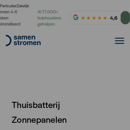
Particulier
Zakelijk
innen 4-6
Al 17.000+
★
★
★
★
★
4,6
eken
huishoudens
eïnstalleerd
geholpen
Thuisbatterij
Zonnepanelen