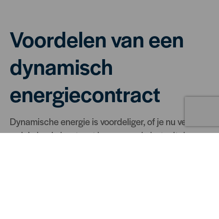
Voordelen van een
dynamisch
energiecontract
Dynamische energie is voordeliger, of je nu veel of
weinig bezig bent met besparen. Je betaalt de
beste prijs per dag, van uur tot uur.
Aanvragen
BEWEZEN GOEDKOPER