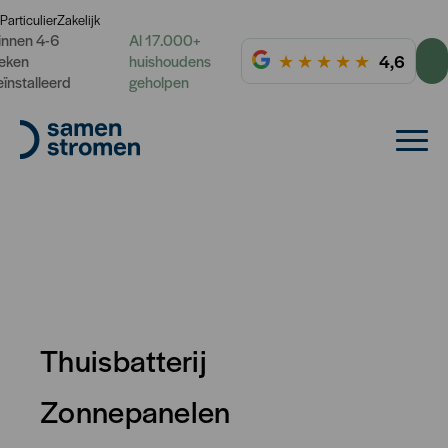
Particulier
Zakelijk
innen 4-6
Al 17.000+
★
★
★
★
★
4,6
eken
huishoudens
eïnstalleerd
geholpen
Thuisbatterij
Zonnepanelen