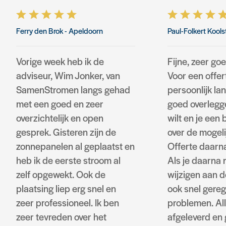
Ferry den Brok
- Apeldoorn
Paul-Folkert Kools
Vorige week heb ik de
Fijne, zeer go
adviseur, Wim Jonker, van
Voor een offe
SamenStromen langs gehad
persoonlijk lan
met een goed en zeer
goed overlegge
overzichtelijk en open
wilt en je een
gesprek. Gisteren zijn de
over de mogel
zonnepanelen al geplaatst en
Offerte daarna
heb ik de eerste stroom al
Als je daarna 
zelf opgewekt. Ook de
wijzigen aan de
plaatsing liep erg snel en
ook snel gere
zeer professioneel. Ik ben
problemen. All
zeer tevreden over het
afgeleverd en 