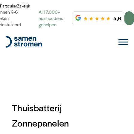
Particulier
Zakelijk
innen 4-6
Al 17.000+
★
★
★
★
★
4,6
eken
huishoudens
eïnstalleerd
geholpen
Thuisbatterij
Offerte aanvraag
Zonnepanelen