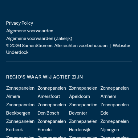
Privacy Policy
Algemene voorwaarden
Algemene voorwaarden (Zakelijk)
© 2026 SamenStromen. Alle rechten voorbehouden | Website:
Underdock
REGIO'S WAAR WIJ ACTIEF ZIJN
Zonnepanelen
Zonnepanelen
Zonnepanelen
Zonnepanelen
Almere
Amersfoort
Apeldoorn
Arnhem
Zonnepanelen
Zonnepanelen
Zonnepanelen
Zonnepanelen
Beekbergen
Den Bosch
Deventer
Ede
Zonnepanelen
Zonnepanelen
Zonnepanelen
Zonnepanelen
Eerbeek
Ermelo
Harderwijk
Nijmegen
Zonnepanelen
Zonnepanelen
Zonnepanelen
Zonnepanelen