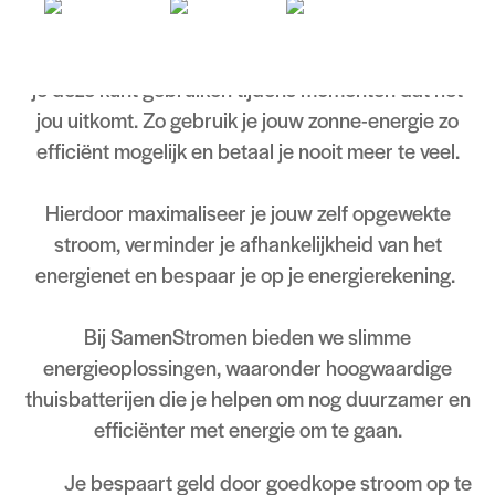
Met het hebben van een thuisbatterij, sla je
overtollige energie van je zonnepanelen op, zodat
je deze kunt gebruiken tijdens momenten dat het
jou uitkomt. Zo gebruik je jouw zonne-energie zo
efficiënt mogelijk en betaal je nooit meer te veel.
Hierdoor maximaliseer je jouw zelf opgewekte
stroom, verminder je afhankelijkheid van het
energienet en bespaar je op je energierekening.
Bij SamenStromen bieden we slimme
energieoplossingen, waaronder hoogwaardige
thuisbatterijen die je helpen om nog duurzamer en
efficiënter met energie om te gaan.
Je bespaart geld door goedkope stroom op te