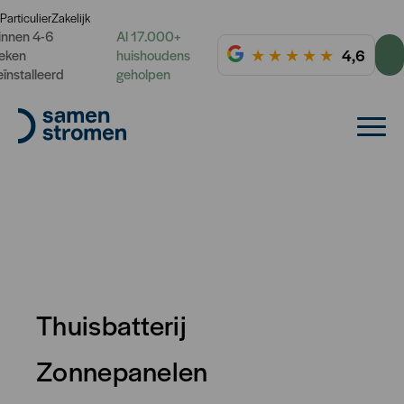
Particulier
Zakelijk
innen 4-6
Al 17.000+
★
★
★
★
★
4,6
eken
huishoudens
eïnstalleerd
geholpen
Thuisbatterij
Zonnepanelen