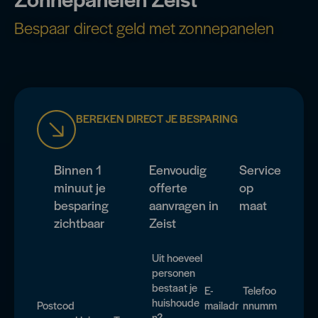
Bespaar direct geld met zonnepanelen
BEREKEN DIRECT JE BESPARING
Binnen 1
Eenvoudig
Service
minuut je
offerte
op
besparing
aanvragen in
maat
zichtbaar
Zeist
Uit hoeveel
personen
bestaat je
E-
Telefoo
huishoude
Postcod
mailadr
nnumm
n?