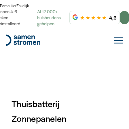
Particulier
Zakelijk
innen 4-6
Al 17.000+
★
★
★
★
★
4,6
eken
huishoudens
eïnstalleerd
geholpen
Thuisbatterij
Zonnepanelen