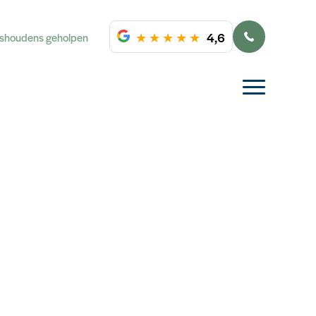
★
★
★
★
★
4,6
ishoudens geholpen