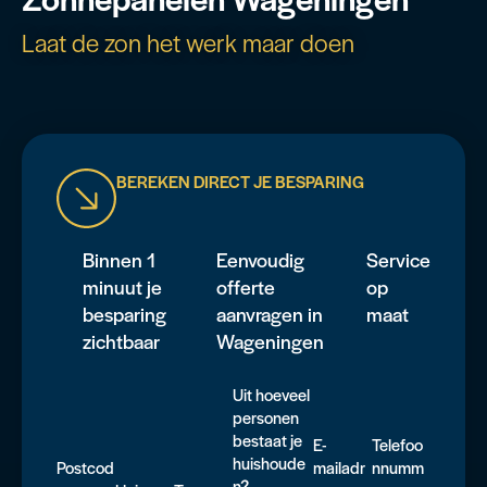
Laat de zon het werk maar doen
BEREKEN DIRECT JE BESPARING
Binnen 1
Eenvoudig
Service
minuut je
offerte
op
besparing
aanvragen in
maat
zichtbaar
Wageningen
Uit hoeveel
personen
bestaat je
E-
Telefoo
huishoude
Postcod
mailadr
nnumm
n?