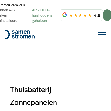
Particulier
Zakelijk
innen 4-6
Al 17.000+
★
★
★
★
★
4,6
eken
huishoudens
eïnstalleerd
geholpen
Thuisbatterij
Zonnepanelen