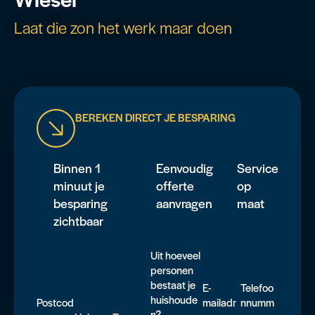
Laat die zon het werk maar doen
BEREKEN DIRECT JE BESPARING
Binnen 1
Eenvoudig
Service
minuut je
offerte
op
besparing
aanvragen
maat
zichtbaar
Uit hoeveel
personen
bestaat je
E-
Telefoo
huishoude
Postcod
mailadr
nnumm
n?