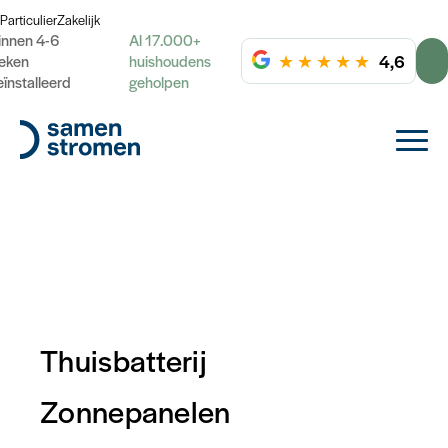
Particulier
Zakelijk
innen 4-6
Al 17.000+
★
★
★
★
★
4,6
eken
huishoudens
eïnstalleerd
geholpen
Thuisbatterij
Zonnepanelen