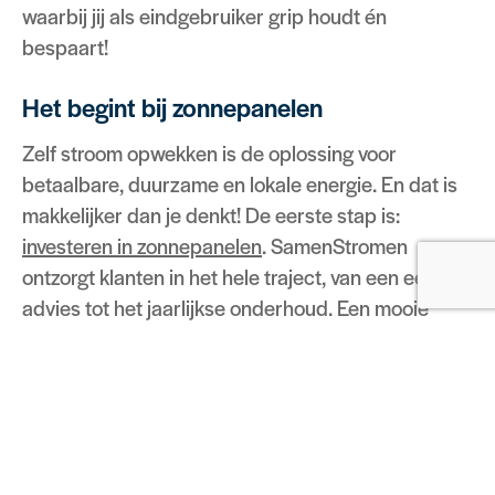
waarbij jij als eindgebruiker grip houdt én
bespaart!
Het begint bij zonnepanelen
Zelf stroom opwekken is de oplossing voor
betaalbare, duurzame en lokale energie. En dat is
makkelijker dan je denkt! De eerste stap is:
investeren in zonnepanelen
. SamenStromen
ontzorgt klanten in het hele traject, van een eerste
advies tot het jaarlijkse onderhoud. Een mooie
aanvulling zijn onze laadpalen. Maar het liefst
willen we nog veel méér doen om mensen te
helpen zelfvoorzienend te worden. Denk aan
accu’s of warmtepompen. De komende jaren
hopen we, met een klantenkring die achter ons
staat, naar een compleet aanbod te groeien als het