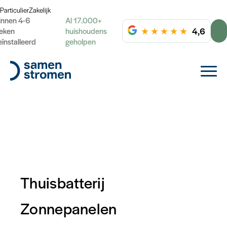
Particulier
Zakelijk
innen 4-6
Al 17.000+
★
★
★
★
★
4,6
eken
huishoudens
eïnstalleerd
geholpen
Thuisbatterij
Zonnepanelen