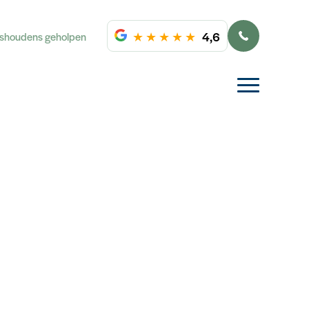
★
★
★
★
★
4,6
ishoudens geholpen