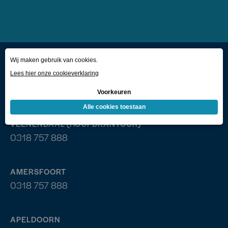
VEENENDAAL (HOOFDKANTOOR)
0318 757 888
AMERSFOORT
0318 757 888
APELDOORN