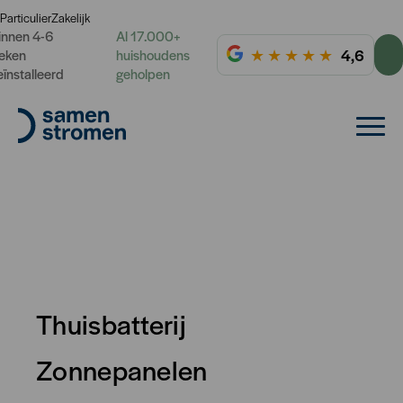
Particulier
Zakelijk
innen 4-6
Al 17.000+
★
★
★
★
★
4,6
eken
huishoudens
eïnstalleerd
geholpen
Thuisbatterij
Dynamisch energiecontract
Zonnepanelen
Energie voor inkoopprijzen