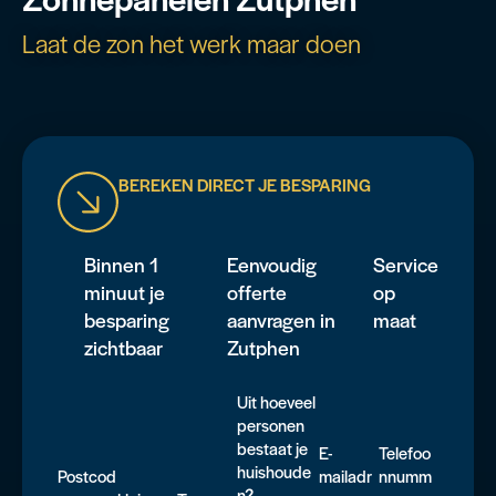
Laat de zon het werk maar doen
BEREKEN DIRECT JE BESPARING
Binnen 1
Eenvoudig
Service
minuut je
offerte
op
besparing
aanvragen in
maat
zichtbaar
Zutphen
Uit hoeveel
personen
bestaat je
E-
Telefoo
huishoude
Postcod
mailadr
nnumm
n?