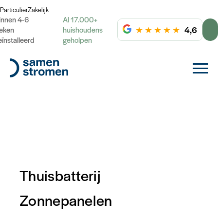
Particulier
Zakelijk
innen 4-6
Al 17.000+
★
★
★
★
★
4,6
eken
huishoudens
eïnstalleerd
geholpen
Thuisbatterij
Zonnepanelen