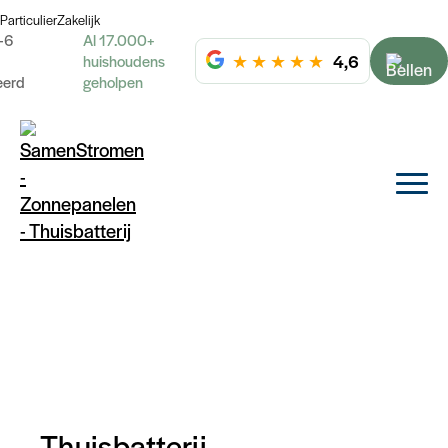
Particulier
Zakelijk
-6
Al 17.000+
★
★
★
★
★
4,6
huishoudens
eerd
geholpen
Thuisbatterij