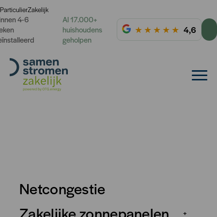
Particulier
Zakelijk
innen 4-6
Al 17.000+
★
★
★
★
★
4,6
eken
huishoudens
eïnstalleerd
geholpen
Netcongestie
Zakelijke zonnepanelen
+