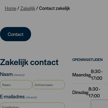
Home
/
Zakelijk
/
Contact zakelijk
Contact
Zakelijk contact
OPENINGSTIJDEN
8:30 -
Naam
Maandag
(Vereist)
17:00
8:30 -
Dinsdag
Voornaam
Achternaam
17:00
E-mailadres
(Vereist)
8:30 -