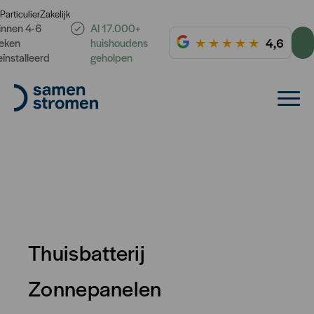
Particulier
Zakelijk
innen 4-6
Al 17.000+
★
★
★
★
★
4,6
eken
huishoudens
eïnstalleerd
geholpen
Thuisbatterij
Zonnepanelen