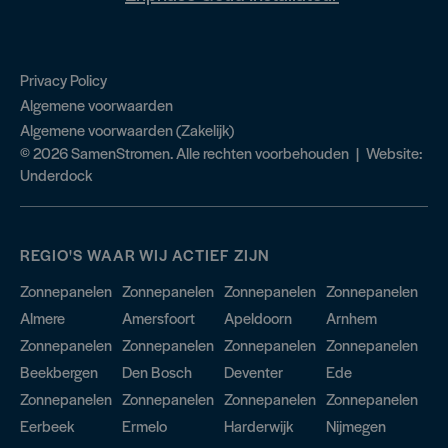
Privacy Policy
Algemene voorwaarden
Algemene voorwaarden (Zakelijk)
© 2026 SamenStromen. Alle rechten voorbehouden | Website:
Underdock
REGIO'S WAAR WIJ ACTIEF ZIJN
Zonnepanelen
Zonnepanelen
Zonnepanelen
Zonnepanelen
Almere
Amersfoort
Apeldoorn
Arnhem
Zonnepanelen
Zonnepanelen
Zonnepanelen
Zonnepanelen
Beekbergen
Den Bosch
Deventer
Ede
Zonnepanelen
Zonnepanelen
Zonnepanelen
Zonnepanelen
Eerbeek
Ermelo
Harderwijk
Nijmegen