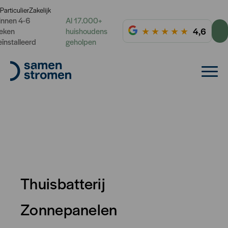
Particulier
Zakelijk
innen 4-6
Al 17.000+
★
★
★
★
★
4,6
eken
huishoudens
eïnstalleerd
geholpen
Thuisbatterij
Opbrengst zonnepanelen
winter
Zonnepanelen
Haal het maximale uit jouw zonnepanelen in de