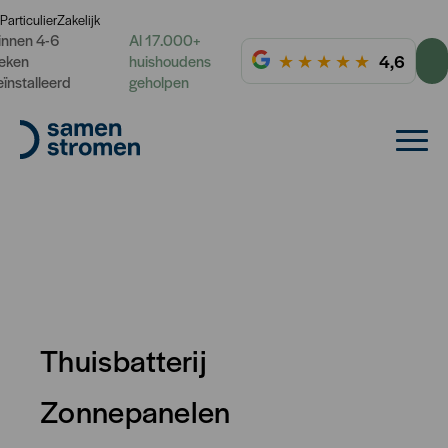
Particulier
Zakelijk
innen 4-6
Al 17.000+
★
★
★
★
★
4,6
eken
huishoudens
eïnstalleerd
geholpen
Thuisbatterij
Zonnepanelen