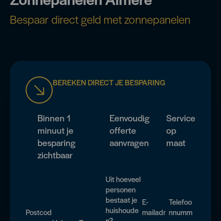
Bespaar direct geld met zonnepanelen
BEREKEN DIRECT JE BESPARING
Binnen 1
Eenvoudig
Service
minuut je
offerte
op
besparing
aanvragen
maat
zichtbaar
Uit hoeveel
personen
bestaat je
E-
Telefoo
huishoude
Postcod
mailadr
nnumm
n?