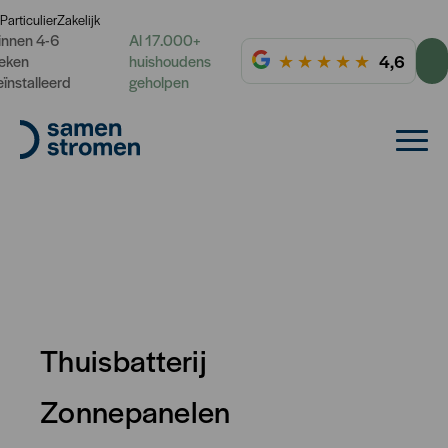
Particulier
Zakelijk
innen 4-6
Al 17.000+
★
★
★
★
★
4,6
eken
huishoudens
eïnstalleerd
geholpen
Thuisbatterij
Zonnepanelen