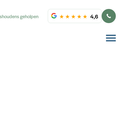
★
★
★
★
★
4,6
ishoudens geholpen