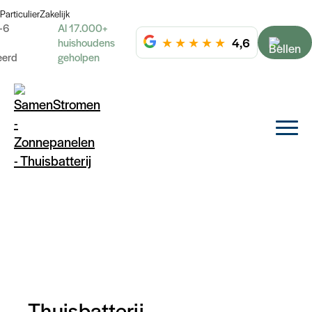
Particulier
Zakelijk
-6
Al 17.000+
★
★
★
★
★
4,6
huishoudens
eerd
geholpen
Thuisbatterij