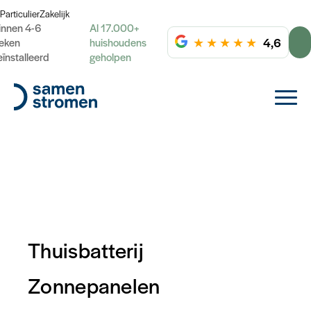
Particulier
Zakelijk
innen 4-6
Al 17.000+
★
★
★
★
★
4,6
eken
huishoudens
eïnstalleerd
geholpen
Thuisbatterij
Zonnepanelen