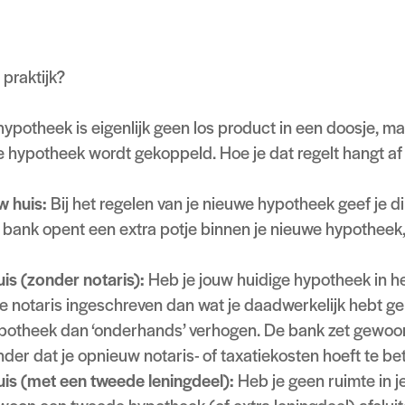
 tot wel € 20.000 extra te lenen (afhankelijk van je huid
hypotheek. De leenregels zijn hiervoor speciaal versoe
 praktijk?
potheek is eigenlijk geen los product in een doosje, ma
je hypotheek wordt gekoppeld. Hoe je dat regelt hangt af 
w huis:
Bij het regelen van je nieuwe hypotheek geef je di
bank opent een extra potje binnen je nieuwe hypotheek,
uis (zonder notaris):
Heb je jouw huidige hypotheek in he
e notaris ingeschreven dan wat je daadwerkelijk hebt g
hypotheek dan ‘onderhands’ verhogen. De bank zet gewoo
nder dat je opnieuw notaris- of taxatiekosten hoeft te be
huis (met een tweede leningdeel):
Heb je geen ruimte in j