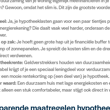
duurzaming van je woning eigenlijk meefinancieren in je
en? Gewoon, omdat het slim is. Dit zijn de grootste voordel
eel:
Ja, je hypotheeklasten gaan voor een paar tientjes 
ergierekening? Die daalt vaak veel harder, onderaan de
ver.
 op zak:
Je hoeft geen grote hap uit je financiële buffer
 of zonnepanelen. Je spreidt de kosten slim en de dre
irect verdwenen.
otheekrente:
Geldverstrekkers houden van duurzaamheid
abel krijgt of je een speciaal leningdeel voor verduurzami
 een mooie rentekorting op (een deel van) je hypotheek.
r waard:
Een duurzaam huis met lage energiekosten en
t alleen een stuk comfortabeler, maar stijgt ook direct in
parende maatregelen hypothe