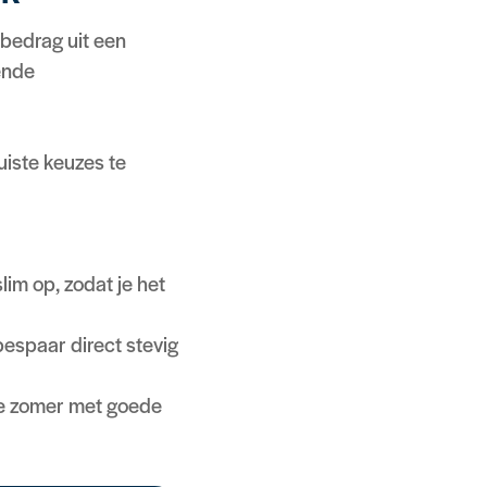
 bedrag uit een
ende
uiste keuzes te
im op, zodat je het
bespaar direct stevig
de zomer met goede