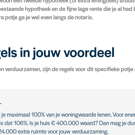
woon een tweede hypotheek (of extra leningdeel) afsluit
staande hypotheek en de fijne lage rente die je al had
tra potje ga je wel even langs de notaris.
els in jouw voordeel
erduurzamen, zijn de regels voor dit specifieke potje 
L
je maximaal 100% van je woningwaarde lenen. Voor en
is dat 106%. Is je huis € 400.000 waard? Dan mag je dus
 24.000 extra ruimte voor jouw verduurzaming.