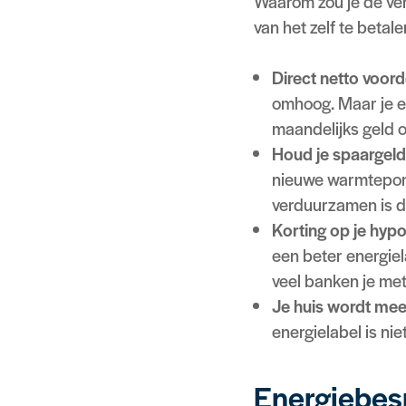
Waarom zou je de ver
van het zelf te betal
Direct netto voord
omhoog. Maar je en
maandelijks geld o
Houd je spaargeld
nieuwe warmtepomp
verduurzamen is d
Korting op je hyp
een beter energiel
veel banken je met
Je huis wordt mee
energielabel is nie
Energiebes