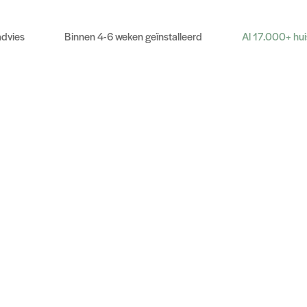
advies
Binnen 4-6 weken geïnstalleerd
Al 17.000+ hu
hypotheek