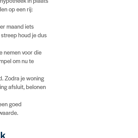
 hypotheek in plaats
en op een rij:
per maand iets
 streep houd je dus
 te nemen voor die
mpel om nu te
. Zodra je woning
ng afsluit, belonen
 een goed
 waarde.
ek