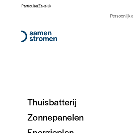
Particulier
Zakelijk
Persoonlijk 
Thuisbatterij
Verduurzaming hypotheek
Zonnepanelen
Je huis verduurzamen met een verduurzaamheids
Energieplan