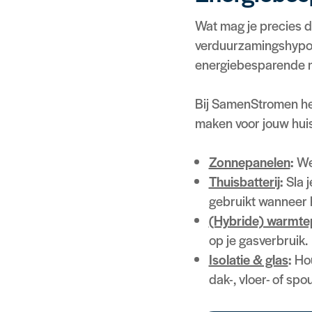
Wat mag je precies d
verduurzamingshypot
energiebesparende 
Bij SamenStromen hel
maken voor jouw huis
Zonnepanelen
:
Wek
Thuisbatterij
:
Sla j
gebruikt wanneer h
(Hybride) warmt
op je gasverbruik.
Isolatie & glas
:
Hou
dak-, vloer- of sp