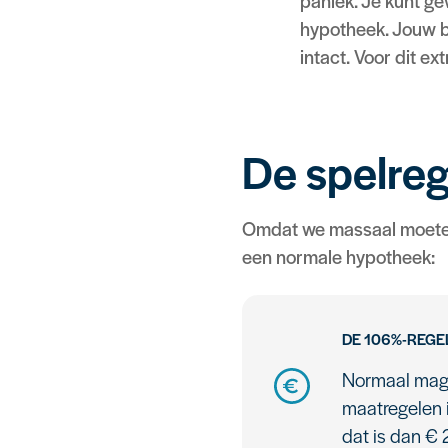
paniek. Je kunt ge
hypotheek. Jouw be
intact. Voor dit ex
De spelreg
Omdat we massaal moeten v
een normale hypotheek:
DE 106%-REGE
Normaal mag 
maatregelen 
dat is dan €