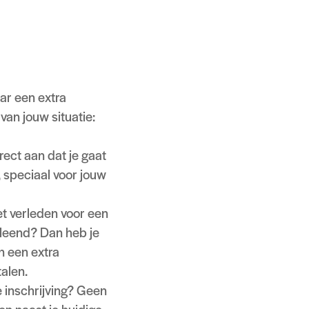
ige energielabel),
peld. Maar hoe werkt
ar een extra
van jouw situatie:
rect aan dat je gaat
 speciaal voor jouw
t verleden voor een
eleend? Dan heb je
n een extra
talen.
e inschrijving? Geen