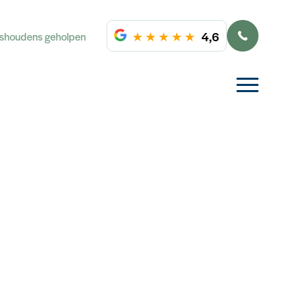
★
★
★
★
★
4,6
ishoudens geholpen