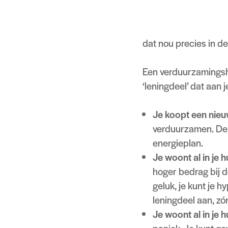
Zo heb je de optie om
bovenop je maximale 
dat nou precies in de
Een verduurzamingshy
‘leningdeel’ dat aan 
Je koopt een nieu
verduurzamen. De 
energieplan.
Je woont al in je h
hoger bedrag bij d
geluk, je kunt je 
leningdeel aan, zó
Je woont al in je 