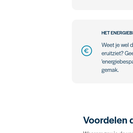
HET ENERGIE
Weet je wel d
eruitziet? Ge
'energiebespa
gemak.
Voordelen 