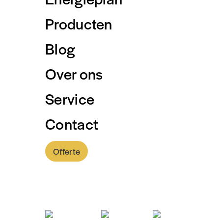
Producten
Blog
Home
/
Verduurzami
Over ons
Wil je graag je nieu
Service
voor gebruiken? Met 
mogelijk dan je denkt
Contact
Je regelt het op een
voor deze optie en f
Offerte
hypotheek.
0318 - 757 888
Verduurzamen wordt m
mogelijkheden.