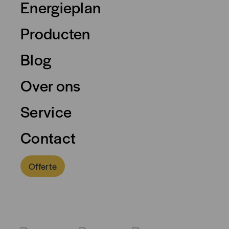
Energieplan
Producten
Blog
Over ons
Service
Contact
Symbolen
Verklaring
Offerte
A
Display
B
Bedieningsweergave
0318 - 757 888
C
Batterijstatus