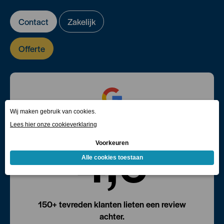
Contact
Zakelijk
Offerte
Google reviews
★
★
★
★
★
4,6
150+ tevreden klanten lieten een review
achter.