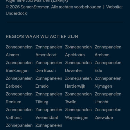
© 2026 SamenStromen. Alle rechten voorbehouden | Website:
Underdock
REGIO'S WAAR WIJ ACTIEF ZIJN
Zonnepanelen
Zonnepanelen
Zonnepanelen
Zonnepanelen
Almere
Amersfoort
Apeldoorn
Arnhem
Zonnepanelen
Zonnepanelen
Zonnepanelen
Zonnepanelen
Beekbergen
Den Bosch
Deventer
Ede
Zonnepanelen
Zonnepanelen
Zonnepanelen
Zonnepanelen
Eerbeek
Ermelo
Harderwijk
Nijmegen
Zonnepanelen
Zonnepanelen
Zonnepanelen
Zonnepanelen
Renkum
Tilburg
Twello
Utrecht
Zonnepanelen
Zonnepanelen
Zonnepanelen
Zonnepanelen
Vathorst
Veenendaal
Wageningen
Zeewolde
Zonnepanelen
Zonnepanelen