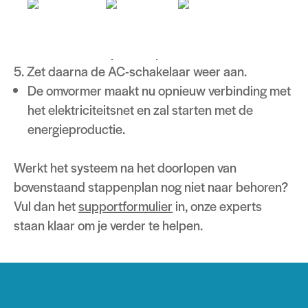
4. Zet de DC-schakelaar weer aan (naar ON)
De omvormer zal nu opstarten en verbinding
zoeken met de power optimizers.
5. Zet daarna de AC-schakelaar weer aan.
De omvormer maakt nu opnieuw verbinding met
het elektriciteitsnet en zal starten met de
energieproductie.
Werkt het systeem na het doorlopen van
bovenstaand stappenplan nog niet naar behoren?
Vul dan het
supportformulier
in, onze experts
staan klaar om je verder te helpen.