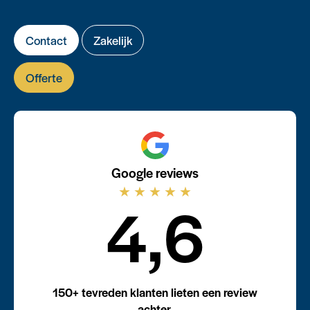
Contact
Zakelijk
Offerte
Google reviews
★
★
★
★
★
4,6
150+ tevreden klanten lieten een review
achter.