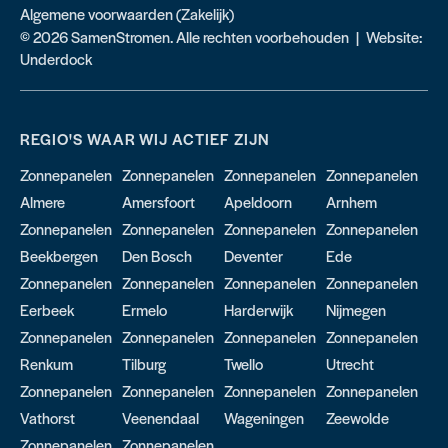
Algemene voorwaarden (Zakelijk)
© 2026 SamenStromen. Alle rechten voorbehouden | Website:
Underdock
REGIO'S WAAR WIJ ACTIEF ZIJN
Zonnepanelen
Zonnepanelen
Zonnepanelen
Zonnepanelen
Almere
Amersfoort
Apeldoorn
Arnhem
Zonnepanelen
Zonnepanelen
Zonnepanelen
Zonnepanelen
Beekbergen
Den Bosch
Deventer
Ede
Zonnepanelen
Zonnepanelen
Zonnepanelen
Zonnepanelen
Eerbeek
Ermelo
Harderwijk
Nijmegen
Zonnepanelen
Zonnepanelen
Zonnepanelen
Zonnepanelen
Renkum
Tilburg
Twello
Utrecht
Zonnepanelen
Zonnepanelen
Zonnepanelen
Zonnepanelen
Vathorst
Veenendaal
Wageningen
Zeewolde
Zonnepanelen
Zonnepanelen