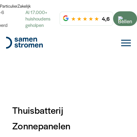
Particulier
Zakelijk
-6
Al 17.000+
★
★
★
★
★
4,6
huishoudens
eerd
geholpen
Thuisbatterij
Albert Moving Coffee
Zonnepanelen