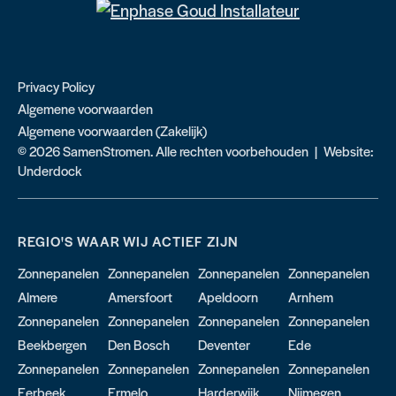
Privacy Policy
Algemene voorwaarden
Algemene voorwaarden (Zakelijk)
© 2026 SamenStromen. Alle rechten voorbehouden | Website:
Underdock
REGIO'S WAAR WIJ ACTIEF ZIJN
Zonnepanelen
Zonnepanelen
Zonnepanelen
Zonnepanelen
Almere
Amersfoort
Apeldoorn
Arnhem
Zonnepanelen
Zonnepanelen
Zonnepanelen
Zonnepanelen
Beekbergen
Den Bosch
Deventer
Ede
Zonnepanelen
Zonnepanelen
Zonnepanelen
Zonnepanelen
Eerbeek
Ermelo
Harderwijk
Nijmegen