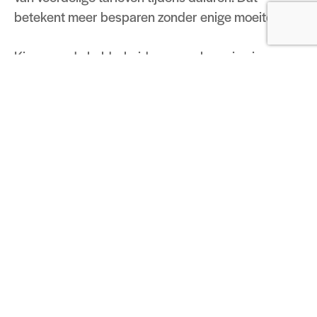
betekent meer besparen zonder enige moeite.
Kies voor de helderheid en gemak van je eigen
laadpaal thuis. Beheer je kosten slim, betaal alleen
voor wat je gebruikt en geniet van een zorgeloze,
transparante oplaad ervaring.
Ontdek de vrijheid, bespaar op kosten en draag bij
aan een groenere wereld. Investeer vandaag in
jouw eigen laadpaal thuis en ervaar het verschil.
Je laadt je auto op wanneer jij dit wil
Je betaalt minder dan bij een publieke laadpaal
Je verrekent eenvoudig je kosten
Vraag direct informatie aan