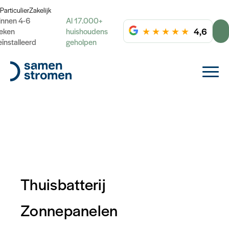
Particulier
Zakelijk
innen 4-6
Al 17.000+
★
★
★
★
★
4,6
eken
huishoudens
eïnstalleerd
geholpen
Thuisbatterij
Zonnepanelen