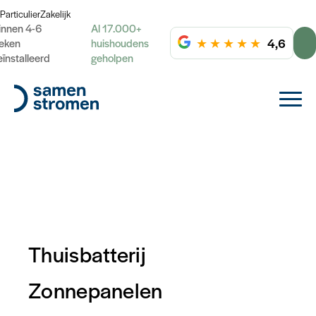
Particulier
Zakelijk
innen 4-6
Al 17.000+
★
★
★
★
★
4,6
eken
huishoudens
eïnstalleerd
geholpen
Thuisbatterij
Zonnepanelen