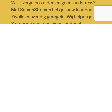
Wil jij zorgeloos rijden en geen laadstress?
Met SamenStromen heb je jouw laadpaal in
Zwolle eenvoudig geregeld. Wij helpen je in
3 stappen naar een eigen laadpaal.
1. Plan een gratis adviesgesprek bij jou aan
huis
2. Betaal pas als je helemaal tevreden bent
3. Start met het opladen van je auto
Energieplan aanvragen
Bereken je besparing