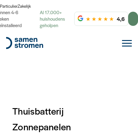
Particulier
Zakelijk
innen 4-6
Al 17.000+
★
★
★
★
★
4,6
eken
huishoudens
eïnstalleerd
geholpen
Thuisbatterij
Slim inspelen op de energiemarkt
Zonnepanelen
Ontdek hoe jij je energiekosten kan verlagen