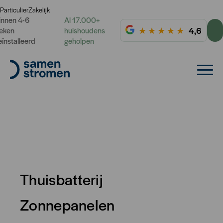
Particulier
Zakelijk
innen 4-6
Al 17.000+
★
★
★
★
★
4,6
eken
huishoudens
eïnstalleerd
geholpen
Thuisbatterij
Informatieavond
Zonnepanelen