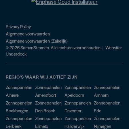
Privacy Policy
Algemene voorwaarden
Algemene voorwaarden (Zakelijk)
© 2026 SamenStromen. Alle rechten voorbehouden | Website:
Underdock
REGIO'S WAAR WIJ ACTIEF ZIJN
Zonnepanelen
Zonnepanelen
Zonnepanelen
Zonnepanelen
Almere
Amersfoort
Apeldoorn
Arnhem
Zonnepanelen
Zonnepanelen
Zonnepanelen
Zonnepanelen
Beekbergen
Den Bosch
Deventer
Ede
Zonnepanelen
Zonnepanelen
Zonnepanelen
Zonnepanelen
Eerbeek
Ermelo
Harderwijk
Nijmegen