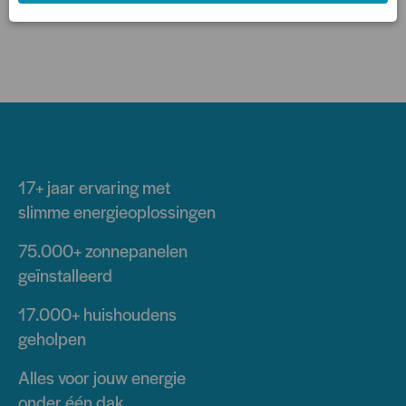
17+ jaar
ervaring met
slimme energieoplossingen
75.000+
zonnepanelen
geïnstalleerd
17.000+
huishoudens
geholpen
Alles voor jouw energie
onder één dak