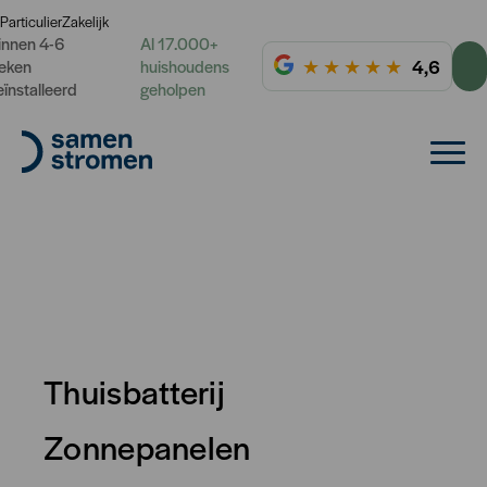
Particulier
Zakelijk
innen 4-6
Al 17.000+
★
★
★
★
★
4,6
eken
huishoudens
eïnstalleerd
geholpen
Thuisbatterij
Zonnepanelen