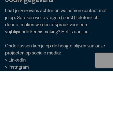
Laat je gegevens achter en we nemen contact met
je op. Spreken we je vragen (eerst) telefonisch
door of maken we een afspraak voor een
vrijblijvende kennismaking? Het is aan jou.
Ondertussen kan je op de hoogte blijven van onze
projecten op sociale media:
>
LinkedIn
>
Instagram
>
Facebook
Laat je gegevens achter
Naam
(Vereist)