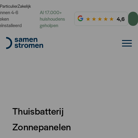
Particulier
Zakelijk
innen 4-6
Al 17.000+
★
★
★
★
★
4,6
eken
huishoudens
eïnstalleerd
geholpen
Thuisbatterij
Zonnepanelen