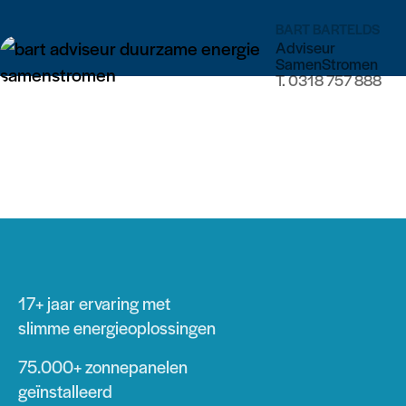
BART BARTELDS
Adviseur
SamenStromen
T.
0318 757 888
17+ jaar
ervaring met
slimme energieoplossingen
75.000+
zonnepanelen
geïnstalleerd