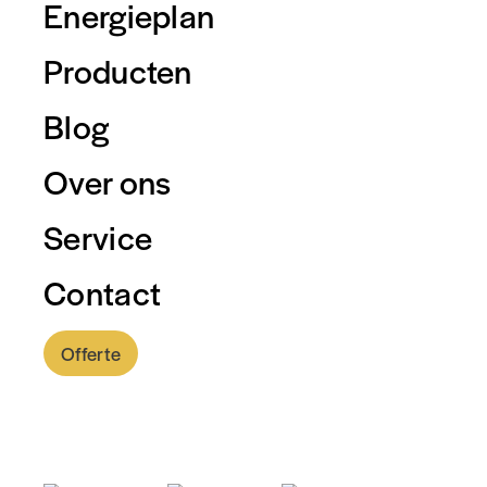
Energieplan
Producten
Blog
Home
/
Energieplan uitleg
Over ons
Service
Contact
Offerte
BROCHURE ENERGIEPLAN
0318 - 757 888
Start met besparen op