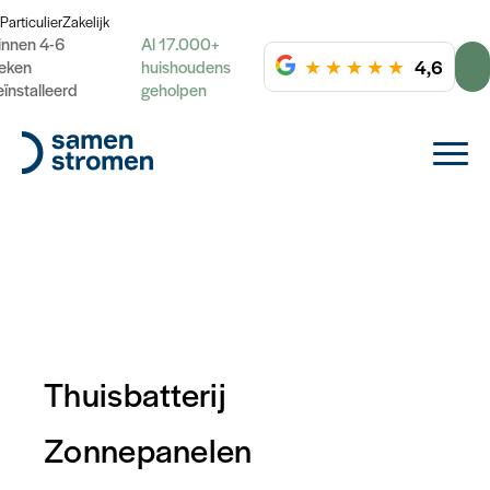
Particulier
Zakelijk
innen 4-6
Al 17.000+
★
★
★
★
★
4,6
eken
huishoudens
eïnstalleerd
geholpen
Thuisbatterij
Energieplan uitgelegd
Zonnepanelen
Bekijk de brochure