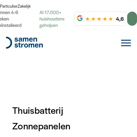
Particulier
Zakelijk
innen 4-6
Al 17.000+
★
★
★
★
★
4,6
eken
huishoudens
eïnstalleerd
geholpen
Thuisbatterij
Zonnepanelen