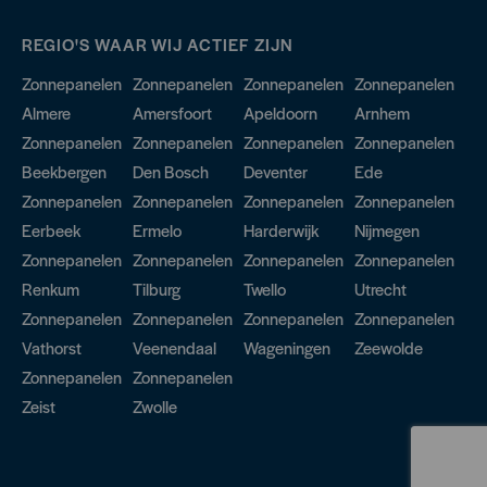
REGIO'S WAAR WIJ ACTIEF ZIJN
Zonnepanelen
Zonnepanelen
Zonnepanelen
Zonnepanelen
Almere
Amersfoort
Apeldoorn
Arnhem
Zonnepanelen
Zonnepanelen
Zonnepanelen
Zonnepanelen
Beekbergen
Den Bosch
Deventer
Ede
Zonnepanelen
Zonnepanelen
Zonnepanelen
Zonnepanelen
Eerbeek
Ermelo
Harderwijk
Nijmegen
Zonnepanelen
Zonnepanelen
Zonnepanelen
Zonnepanelen
Renkum
Tilburg
Twello
Utrecht
Zonnepanelen
Zonnepanelen
Zonnepanelen
Zonnepanelen
Vathorst
Veenendaal
Wageningen
Zeewolde
Zonnepanelen
Zonnepanelen
Zeist
Zwolle