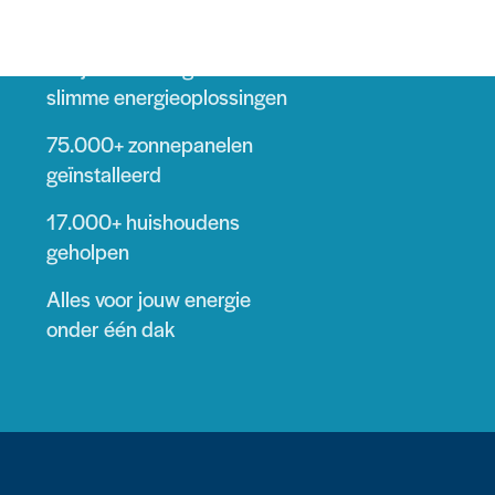
17+ jaar
ervaring met
slimme energieoplossingen
75.000+
zonnepanelen
geïnstalleerd
17.000+
huishoudens
geholpen
Alles voor jouw energie
onder één dak