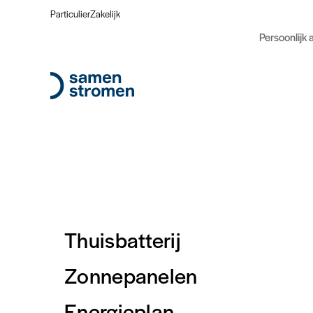
Particulier
Zakelijk
Persoonlijk 
Je omvormer heeft ee
het PV-systeem, zoals
de mogelijke combina
Thuisbatterij
Omschrijving
Zonnepanelen
Omvormer communi
Energieplan
platform