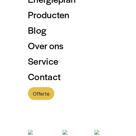
Producten
Blog
PV-systeem produc
Over ons
AC-netwerk is aan
Service
systeem produceer
Contact
Offerte
Systeemfout
0318 - 757 888