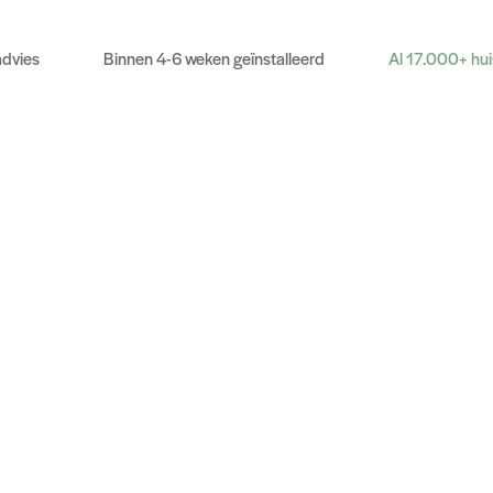
advies
Binnen 4-6 weken geïnstalleerd
Al 17.000+ hu
n schakelaar en drie onder elkaar gekleurde ledjes die 
 status, fouten of prestaties. De volgende tabel geeft e
ties van de ledjes en schakelaar positie en wat het bete
LED
Elke combinatie van 
ceert met het monitoring
blauwe ledje con