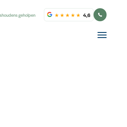
★
★
★
★
★
4,6
ishoudens geholpen
informatie geven over
en overzicht weer van
kent.
leds waarbij het
stant aan is.