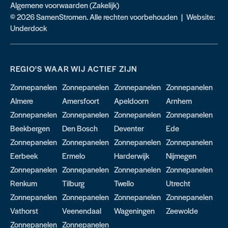
Algemene voorwaarden (Zakelijk)
© 2026 SamenStromen. Alle rechten voorbehouden | Website:
Underdock
REGIO'S WAAR WIJ ACTIEF ZIJN
Zonnepanelen
Zonnepanelen
Zonnepanelen
Zonnepanelen
Almere
Amersfoort
Apeldoorn
Arnhem
Zonnepanelen
Zonnepanelen
Zonnepanelen
Zonnepanelen
Beekbergen
Den Bosch
Deventer
Ede
Zonnepanelen
Zonnepanelen
Zonnepanelen
Zonnepanelen
Eerbeek
Ermelo
Harderwijk
Nijmegen
Zonnepanelen
Zonnepanelen
Zonnepanelen
Zonnepanelen
Renkum
Tilburg
Twello
Utrecht
Zonnepanelen
Zonnepanelen
Zonnepanelen
Zonnepanelen
Vathorst
Veenendaal
Wageningen
Zeewolde
Zonnepanelen
Zonnepanelen