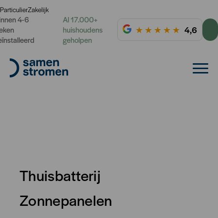
Particulier
Zakelijk
innen 4-6
Al 17.000+
★
★
★
★
★
4,6
eken
huishoudens
eïnstalleerd
geholpen
Thuisbatterij
Zonnepanelen