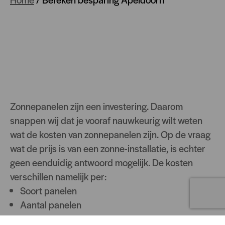
Zonnepanelen zijn een investering. Daarom
snappen wij dat je vooraf nauwkeurig wilt weten
wat de kosten van zonnepanelen zijn. Op de vraag
wat de prijs is van een zonne-installatie, is echter
geen eenduidig antwoord mogelijk. De kosten
verschillen namelijk per:
Soort panelen
Aantal panelen
Soort omvormer