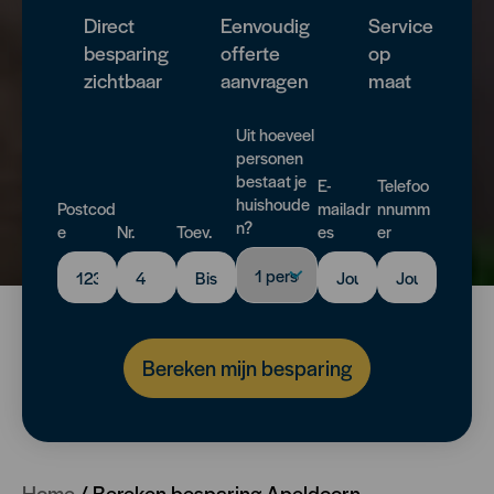
Direct
Eenvoudig
Service
besparing
offerte
op
zichtbaar
aanvragen
maat
Uit hoeveel
personen
bestaat je
E-
Telefoo
huishoude
Postcod
mailadr
nnumm
n?
e
Nr.
Toev.
es
er
Bereken mijn besparing
Home
/
Bereken besparing Apeldoorn