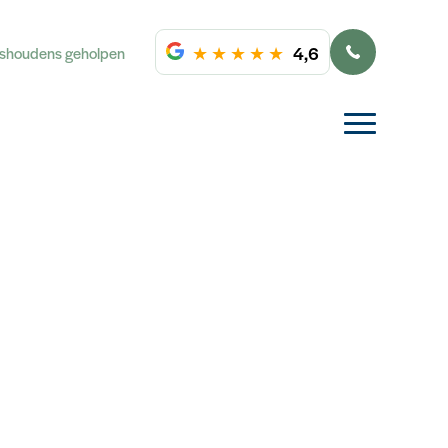
★
★
★
★
★
4,6
ishoudens geholpen