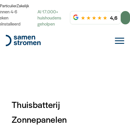
Particulier
Zakelijk
innen 4-6
Al 17.000+
★
★
★
★
★
4,6
eken
huishoudens
eïnstalleerd
geholpen
Thuisbatterij
Zonnepanelen