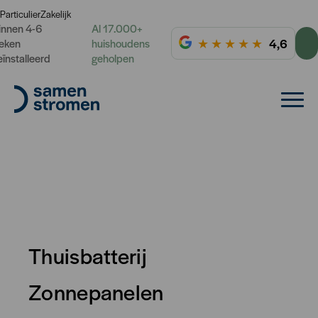
Particulier
Zakelijk
innen 4-6
Al 17.000+
★
★
★
★
★
4,6
eken
huishoudens
eïnstalleerd
geholpen
Thuisbatterij
Zonnepanelen