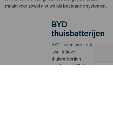
maakt voor zowel nieuwe als bestaande systemen.
BYD
thuisbatterijen
BYD is een merk dat
kwalitatieve
thuisbatterijen
produceert. ‘Build Your
Dreams’ dit bedrijf
positioneert zich
vooral als groen merk
dat streeft naar een
duurzame toekomst
door zoveel mogelijk